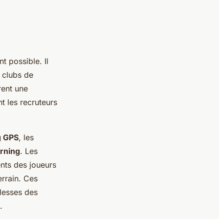
t possible. Il
 clubs de
rent une
t les recruteurs
g GPS
, les
rning
. Les
nts des joueurs
errain. Ces
blesses des
.