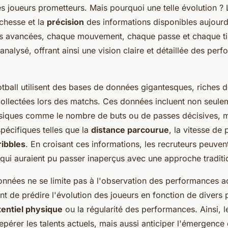
les joueurs prometteurs. Mais pourquoi une telle évolution ?
ichesse et la
précision
des informations disponibles aujourd
s avancées, chaque mouvement, chaque passe et chaque tir
nalysé, offrant ainsi une vision claire et détaillée des per
tball utilisent des bases de données gigantesques, riches d
collectées lors des matchs. Ces données incluent non seule
assiques comme le nombre de buts ou de passes décisives, m
pécifiques telles que la
distance parcourue
, la vitesse de
ribbles
. En croisant ces informations, les recruteurs peuvent
qui auraient pu passer inaperçus avec une approche traditi
nnées ne se limite pas à l'observation des performances act
t de prédire l'évolution des joueurs en fonction de divers 
tentiel physique
ou la régularité des performances. Ainsi, 
pérer les talents actuels, mais aussi anticiper l'émergence 