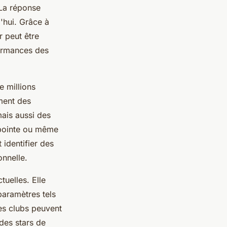
 La réponse
'hui. Grâce à
 peut être
formances des
e millions
ment des
ais aussi des
 pointe ou même
 identifier des
onnelle.
uelles. Elle
paramètres tels
les clubs peuvent
des stars de