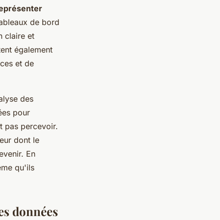
eprésenter
tableaux de bord
 claire et
ttent également
ces et de
nalyse des
ées pour
t pas percevoir.
eur dont le
evenir. En
ême qu'ils
des données