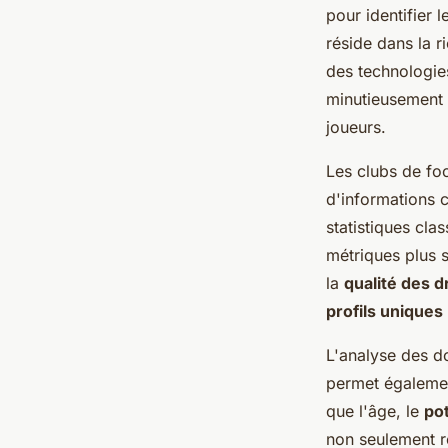
pour identifier 
réside dans la r
des technologie
minutieusement a
joueurs.
Les clubs de foo
d'informations 
statistiques cl
métriques plus s
la
qualité des d
profils uniques
L'analyse des do
permet égalemen
que l'âge, le
po
non seulement re