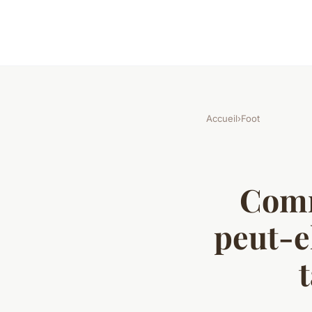
Accueil
›
Foot
Comm
peut-e
t