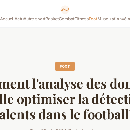
Accueil
Actu
Autre sport
Basket
Combat
Fitness
Foot
Musculation
Vél
FOOT
ent l'analyse des do
lle optimiser la détect
alents dans le footbal