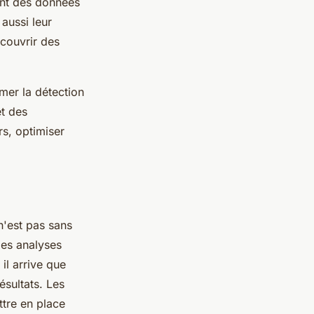
sent des données
aussi leur
couvrir des
mer la détection
et des
rs, optimiser
n'est pas sans
les analyses
il arrive que
ésultats. Les
ttre en place