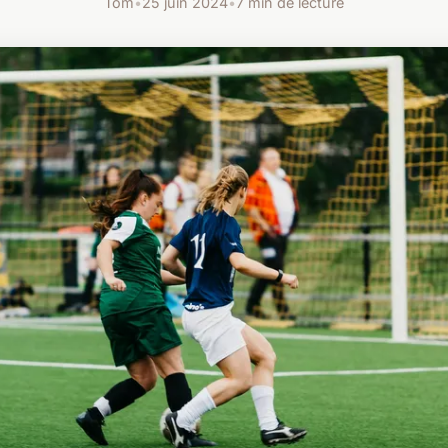
Tom
•
25 juin 2024
•
7 min de lecture