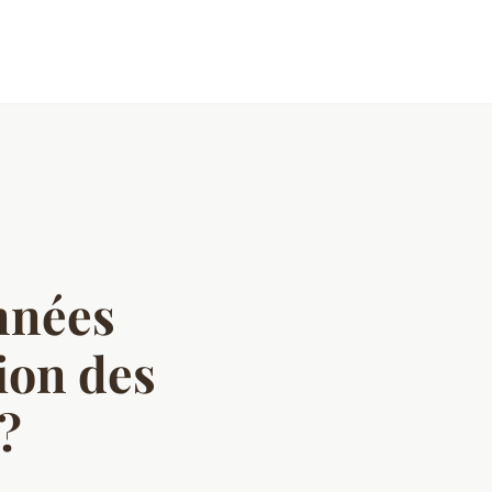
o
nnées
ion des
l?