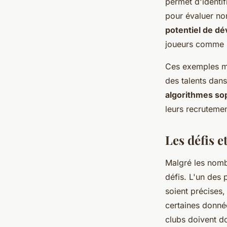
permet d'identif
pour évaluer no
potentiel de d
joueurs comme R
Ces exemples mo
des talents dans
algorithmes so
leurs recrutemen
Les défis e
Malgré les nomb
défis. L'un des 
soient précises,
certaines donnée
clubs doivent do