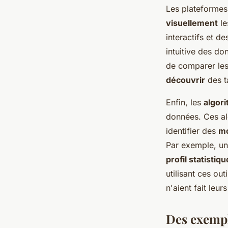
Les plateformes
visuellement
le
interactifs et d
intuitive des do
de comparer les
découvrir
des t
Enfin, les
algor
données. Ces al
identifier des
mo
Par exemple, un 
profil statistiqu
utilisant ces ou
n'aient fait leur
Des exempl