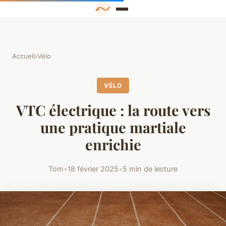
Accueil
›
Vélo
VÉLO
VTC électrique : la route vers
une pratique martiale
enrichie
Tom
•
18 février 2025
•
5 min de lecture